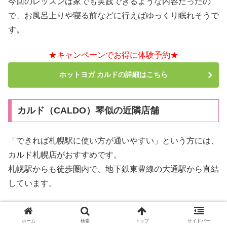
今回のレッスンは家でも実践できるような内容だったの
で、お風呂上りや寝る前などに行えばゆっくり眠れそうで
す。
★キャンペーンでお得に体験予約★
ホットヨガ カルドの詳細はこちら
カルド（CALDO）琴似の近隣店舗
「できれば札幌駅に使い方が通いやすい」という方には、
カルド札幌店がおすすめです。
札幌駅からも徒歩圏内で、地下鉄東豊線の大通駅から直結
しています。
カルド（CALDO）札幌【本音の口コミ】体験レ
ッスンに行ったリアルな感想
ホーム
検索
トップ
サイドバー
カルド札幌の料金や口コミは？カルド札幌の体験レッスン