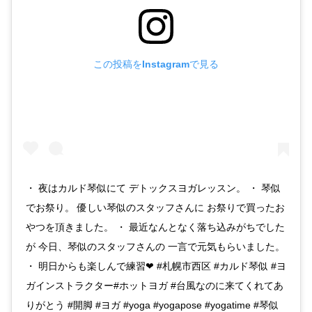
この投稿をInstagramで見る
・ 夜はカルド琴似にて デトックスヨガレッスン。 ・ 琴似
でお祭り。 優しい琴似のスタッフさんに お祭りで買ったお
やつを頂きました。 ・ 最近なんとなく落ち込みがちでした
が 今日、琴似のスタッフさんの 一言で元気もらいました。
・ 明日からも楽しんで練習❤︎ #札幌市西区 #カルド琴似 #ヨ
ガインストラクター#ホットヨガ #台風なのに来てくれてあ
りがとう #開脚 #ヨガ #yoga #yogapose #yogatime #琴似